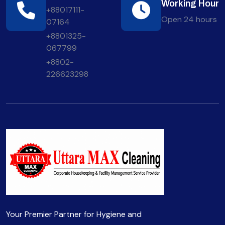
Working Hour
+88017111-
Open 24 hours
07164
+8801325-
067799
+8802-
226623298
Your Premier Partner for Hygiene and