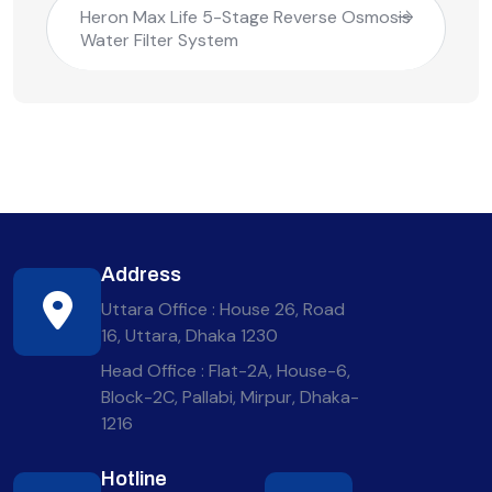
Heron Max Life 5-Stage Reverse Osmosis
Water Filter System
Address
Uttara Office : House 26, Road
16, Uttara, Dhaka 1230
Head Office : Flat-2A, House-6,
Block-2C, Pallabi, Mirpur, Dhaka-
1216
Hotline