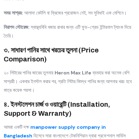
সময় সাশ্রয়:
আলাদা কেটলি বা ফ্রিজের প্রয়োজন নেই, সব সুবিধাই এক মেশিনে।
নিরাপদ স্টোরেজ:
স্বাস্থ্যবিধি বজায় রাখার জন্য এটি ফুড-গ্রেড ইন্টারনাল ট্যাংক দিয়ে
তৈরি।
৩. সাধারণ পানির সাথে খরচের তুলনা (Price
Comparison)
২০ লিটারের পানির জারের তুলনায়
Heron Max Life
ব্যবহার করা অনেক বেশি
সাশ্রয়ী। একবার ইনস্টল করার পর, প্রতি লিটার বিশুদ্ধ পানির জন্য আপনার খরচ হবে
মাত্র কয়েক পয়সা।
৪. ইনস্টলেশন চার্জ ও ওয়ারেন্টি (Installation,
Support & Warranty)
আমরা একটি দক্ষ
manpower supply company in
Bangladesh
হিসেবে সারা বাংলাদেশে টেকনিশিয়ান দ্বারা প্রফেশনাল সার্ভিস