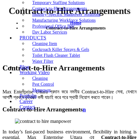
Temporary Staffing Solutions
Contract-to-Hire Arrangements
Contract-to-Hire Arrangements
Industry-Specific Manpower Solutions
Manufacturing Workforce Solutions
Home
Professional Office Boy
Contract-to-Hire Arrangements
Day Labor Services
PRODUCTS
Cleaning Item
Cockroach Killer Sprays & Gels
Toilet Flush Cleaner Tablet
Water Filter
Contract-to-Hire Arrangements
Blog
Working Video
Cleaning
Pest Control
Manpower
Max Enterprise Uttara প্রদান করে নমনীয় Contract-to-Hire সেবা, যেখানে
Portfolio
আপনি প্রথমে কন্ট্রাক্টে কর্মী যাচাই করে পরে স্থায়ী নিয়োগ করতে পারেন।
Career
Contact
Contract-to-Hire Arrangements
n
In today’s fast-paced business environment, flexibility in hiring is
essential. Max Enterprise Uttara এর
Contract-to-Hire