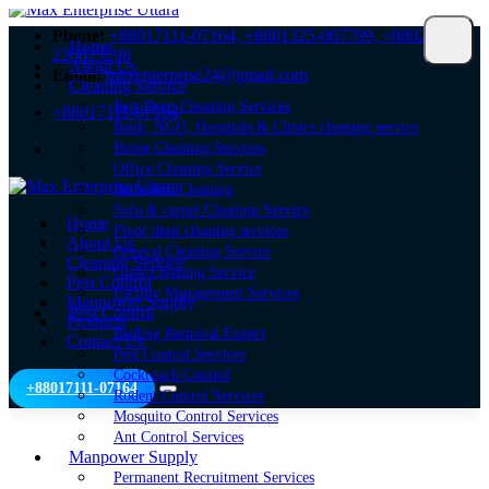
Phone:
+88017111-07164,
+8801325-067799,
+8802-
Home
226623298
About Us
Email:
maxenterprise24@gmail.com
Cleaning Service
Best Deep Cleaning Services
+88017111-07164
Bank, NGO, Hospitals & Clinics cleaning service
Home Cleaning Services
Office Cleaning Service
Bathroom Cleaning
Sofa & carpet Cleaning Service
Home
Floor deep cleaning services
About Us
General Cleaning Service
Cleaning Service
Glass Cleaning Service
Pest Control
Facility Management Services
Manpower Supply
Pest Control
Products
Bedbug Removal Expert
Contact Us
Pest Control Services
Cockroach Control
+88017111-07164
Rodent Control Services
Mosquito Control Services
Ant Control Services
Manpower Supply
Permanent Recruitment Services