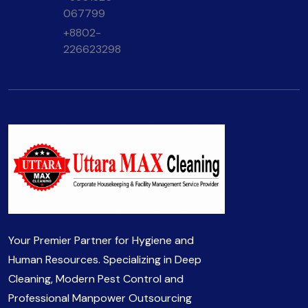
ব্যাবহার করুন।
067799
+8802-
226623298
Your Premier Partner for Hygiene and
Human Resources. Specializing in Deep
Cleaning, Modern Pest Control and
Professional Manpower Outsourcing