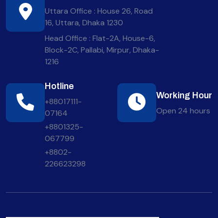
Uttara Office : House 26, Road
16, Uttara, Dhaka 1230
Head Office : Flat-2A, House-6,
Block-2C, Pallabi, Mirpur, Dhaka-
1216
Hotline
Working Hour
+88017111-
Open 24 hours
07164
+8801325-
067799
+8802-
226623298