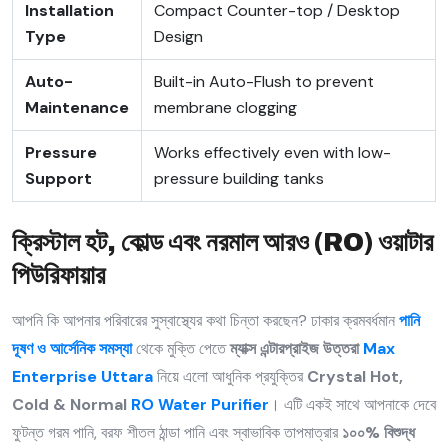
Installation
Compact Counter-top / Desktop
Type
Design
Auto-
Built-in Auto-Flush to prevent
Maintenance
membrane clogging
Pressure
Works effectively even with low-
Support
pressure building tanks
ক্রিস্টাল হট, কোল্ড এবং নরমাল আরও (RO) ওয়াটার
পিউরিফায়ার
আপনি কি আপনার পরিবারের সুস্বাস্থ্যের কথা চিন্তা করছেন? ঢাকার ক্রমবর্ধমান
পানি
দূষণ ও আর্সেনিক সমস্যা
থেকে মুক্তি পেতে
ম্যাক্স এন্টারপ্রাইজ উত্তরা
Max
Enterprise Uttara
নিয়ে এলো আধুনিক প্রযুক্তির
Crystal Hot,
Cold & Normal
RO Water Purifier
। এটি একই সাথে আপনাকে দেবে
ফুটন্ত গরম পানি, বরফ শীতল ঠান্ডা পানি এবং স্বাভাবিক তাপমাত্রার
১০০% বিশুদ্ধ